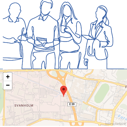
+
−
Wikimedia
/
OSM