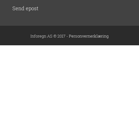
Send epost
Inforegn AS © 2017 -
Personvernerklæring